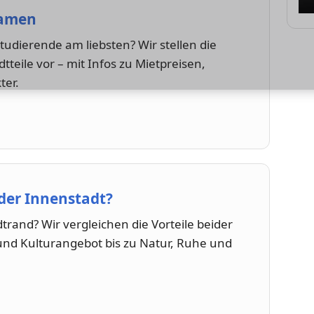
kamen
udierende am liebsten? Wir stellen die
teile vor – mit Infos zu Mietpreisen,
ter.
der Innenstadt?
rand? Wir vergleichen die Vorteile beider
d Kulturangebot bis zu Natur, Ruhe und