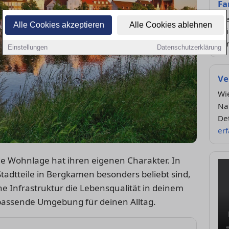
Fa
Die
Alle Cookies akzeptieren
Alle Cookies ablehnen
Spi
Fa
Einstellungen
Datenschutzerklärung
Ve
Wie
Nah
De
er
de Wohnlage hat ihren eigenen Charakter. In
tadtteile in Bergkamen besonders beliebt sind,
e Infrastruktur die Lebensqualität in deinem
ie passende Umgebung für deinen Alltag.