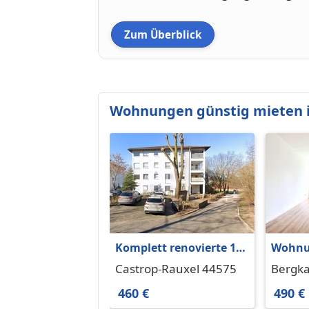
Zum Überblick
Wohnungen günstig mieten 
Komplett renovierte 1-
Wohnu
Zimmer-Wohnung
in Ber
Castrop-Rauxel 44575
Bergk
66.71 
460 €
490 €