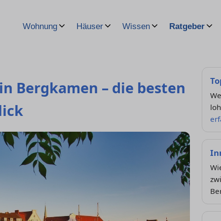
Wohnung
Häuser
Wissen
Ratgeber
To
in Bergkamen – die besten
Wel
ick
lo
er
In
Wie
zw
Be