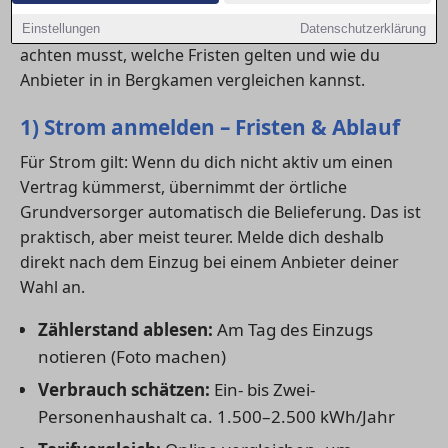
dich rechtzeitig um die Anmeldung von
Strom
,
Gas
und
Internet
kümmern. Hier erfährst du, worauf du
Einstellungen
Datenschutzerklärung
achten musst, welche Fristen gelten und wie du
Anbieter in in Bergkamen vergleichen kannst.
1) Strom anmelden – Fristen & Ablauf
Für Strom gilt: Wenn du dich nicht aktiv um einen
Vertrag kümmerst, übernimmt der örtliche
Grundversorger automatisch die Belieferung. Das ist
praktisch, aber meist teurer. Melde dich deshalb
direkt nach dem Einzug bei einem Anbieter deiner
Wahl an.
Zählerstand ablesen:
Am Tag des Einzugs
notieren (Foto machen)
Verbrauch schätzen:
Ein- bis Zwei-
Personenhaushalt ca. 1.500–2.500 kWh/Jahr