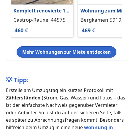
Komplett renovierte 1-
Wohnung zum Miete
Zimmer-Wohnung
in Bergkamen 469 €
Castrop-Rauxel 44575
Bergkamen 59192
63.49 m²
460 €
469 €
Mehr Wohnungen zur Miete entdecken
💡
Tipp:
Erstelle am Umzugstag ein kurzes Protokoll mit
Zählerständen
(Strom, Gas, Wasser) und Fotos – das
ist der einfachste Nachweis gegenüber Vermieter
oder Anbieter. So bist du auf der sicheren Seite, falls
es später zu Abrechnungsfragen kommt. Besonders
hilfreich beim Umzug in eine neue
wohnung in