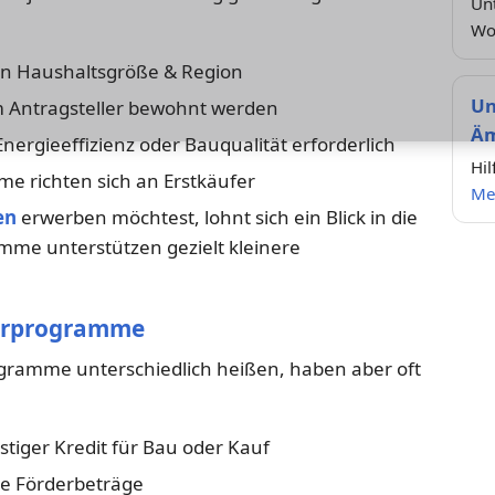
Un
Wo
n Haushaltsgröße & Region
Un
Antragsteller bewohnt werden
Äm
ergieeffizienz oder Bauqualität erforderlich
Hi
e richten sich an Erstkäufer
Me
en
erwerben möchtest, lohnt sich ein Blick in die
me unterstützen gezielt kleinere
rderprogramme
gramme unterschiedlich heißen, haben aber oft
tiger Kredit für Bau oder Kauf
he Förderbeträge