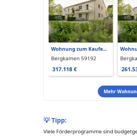
Wohnung zum Kaufen
Wohnu
in Bergkamen 317.118 €
in Ber
Bergkamen 59192
Bergk
61 m²
50 m²
317.118 €
261.5
Mehr Wohnung
💡
Tipp:
Viele Förderprogramme sind budgetgeb