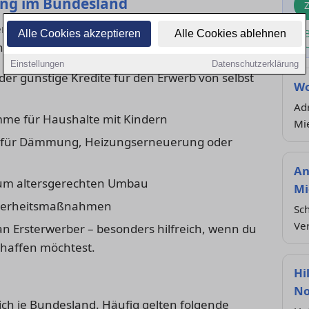
ung im Bundesland
n und Art des Vorhabens gibt es
Alle Cookies akzeptieren
Alle Cookies ablehnen
sche Programme der Landesförderbanken:
Einstellungen
Datenschutzerklärung
er günstige Kredite für den Erwerb von selbst
Wo
Adr
me für Haushalte mit Kindern
Mi
 für Dämmung, Heizungserneuerung oder
An
um altersgerechten Umbau
Mi
cherheitsmaßnahmen
Sch
Ve
 an Ersterwerber – besonders hilfreich, wenn du
chaffen möchtest.
Hi
No
ch je Bundesland. Häufig gelten folgende