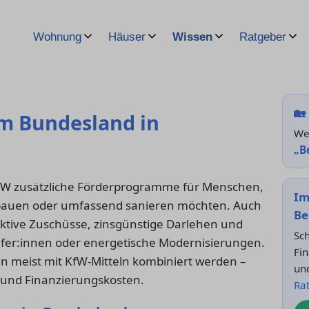
Wohnung
Häuser
Wissen
Ratgeber
🏡
m Bundesland in
Wei
„B
fW zusätzliche Förderprogramme für Menschen,
Im
auen oder umfassend sanieren möchten. Auch
Be
raktive Zuschüsse, zinsgünstige Darlehen und
Sch
ufer:innen oder energetische Modernisierungen.
Fin
meist mit KfW-Mitteln kombiniert werden –
un
- und Finanzierungskosten.
Ra