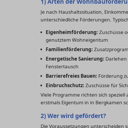
1) Arten der Wohnbauförder
Je nach Haushaltssituation, Einkomme
unterschiedliche Förderungen. Typi
Eigenheimförderung:
Zuschüsse od
genutztem Wohneigentum
Familienförderung:
Zusatzprogram
Energetische Sanierung:
Darlehen
Fenstertausch
Barrierefreies Bauen:
Förderung z
Einbruchschutz:
Zuschüsse für Si
Viele Programme richten sich speziell
erstmals Eigentum in in Bergkamen s
2) Wer wird gefördert?
Die Voraussetzungen unterscheiden si