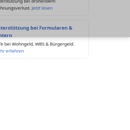
terstützung bei drohendem
hnungsverlust.
Jetzt lesen
terstützung bei Formularen &
tern
lfe bei Wohngeld, WBS & Bürgergeld.
hr erfahren