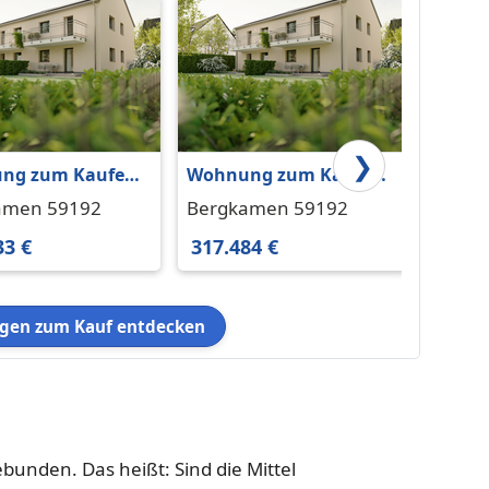
❯
ng zum Kaufen
Wohnung zum Kaufen
Einste
gkamen 261.533 €
in Bergkamen 317.484 €
Rünth
amen 59192
Bergkamen 59192
Bergk
61 m²
33 €
317.484 €
85.00
en zum Kauf entdecken
unden. Das heißt: Sind die Mittel