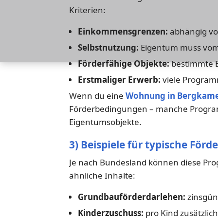
Kriterien:
Einkommensgrenzen:
abhängig vo
Selbstnutzung:
Eigentum muss vom 
Förderfähige Objekte:
bestimmte En
Erstmaliger Erwerb:
viele Programm
Wenn du eine
Wohnung in Bergkam
Förderbedingungen – manche Program
Eigentumsobjekte.
3) Beispiele für typische Fö
Je nach Bundesland können diese Pro
ähnliche Inhalte:
Grundbauförderdarlehen:
zinsgüns
Kinderzuschuss:
pro Kind zusätzlic