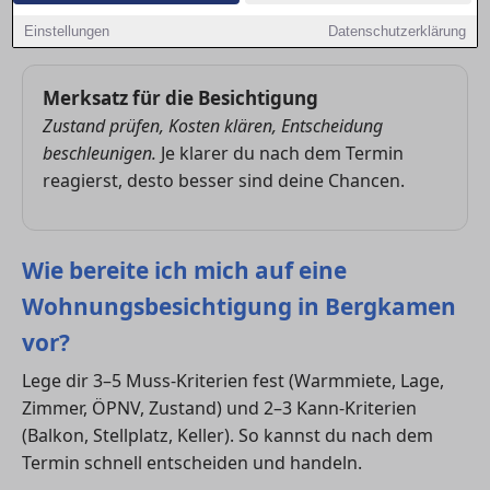
du schneller bewertest, ob die Wohnung passt, und
wie du deine Chancen im nächsten Schritt erhöhst.
Einstellungen
Datenschutzerklärung
Merksatz für die Besichtigung
Zustand prüfen, Kosten klären, Entscheidung
beschleunigen.
Je klarer du nach dem Termin
reagierst, desto besser sind deine Chancen.
Wie bereite ich mich auf eine
Wohnungsbesichtigung in Bergkamen
vor?
Lege dir 3–5 Muss-Kriterien fest (Warmmiete, Lage,
Zimmer, ÖPNV, Zustand) und 2–3 Kann-Kriterien
(Balkon, Stellplatz, Keller). So kannst du nach dem
Termin schnell entscheiden und handeln.